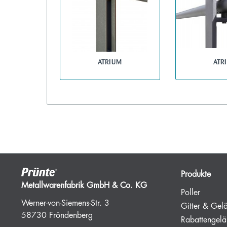
ATRIUM
ATR
Produkte
Metallwarenfabrik GmbH & Co. KG
Poller
Werner-von-Siemens-Str. 3
Gitter & Gel
58730 Fröndenberg
Rabattengelä