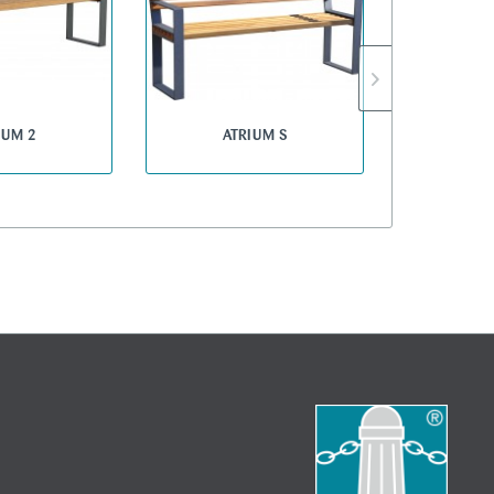
IUM 2
ATRIUM S
AT