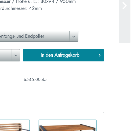
messer / Höhe ü. E.: 80x94 / 950mm
hrdurchmesser: 42mm
In den
Anfragekorb
6545.00-45