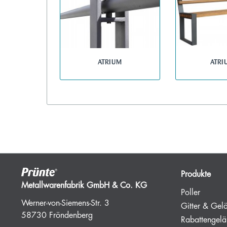
ATRIUM
ATRI
Produkte
Metallwarenfabrik GmbH & Co. KG
Poller
Werner-von-Siemens-Str. 3
Gitter & Gel
58730 Fröndenberg
Rabattengelä