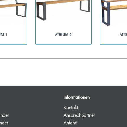
UM 1
ATRIUM 2
ATR
Informationen
Kontakt
änder
Ansprechpartner
nder
Anfahrt