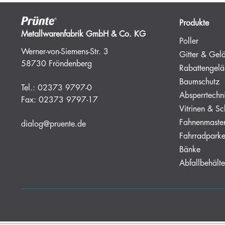
Produkte
Metallwarenfabrik GmbH & Co. KG
Poller
Werner-von-Siemens-Str. 3
Gitter & Gel
58730 Fröndenberg
Rabattengelä
Baumschutz
Tel.:
02373 9797-0
Absperrtechn
Fax:
02373 9797-17
Vitrinen & Sc
Fahnenmaste
dialog@pruente.de
Fahrradparke
Bänke
Abfallbehälte