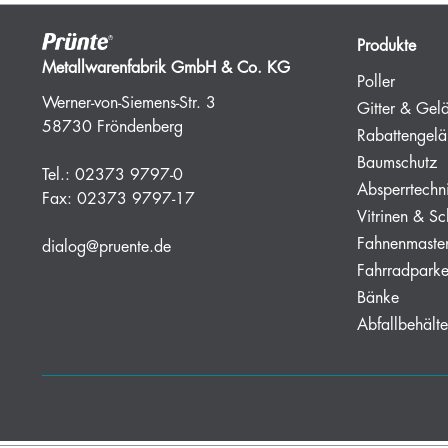
Produkte
Metallwarenfabrik GmbH & Co. KG
Poller
Werner-von-Siemens-Str. 3
Gitter & Gel
58730 Fröndenberg
Rabattengelä
Baumschutz
Tel.:
02373 9797-0
Absperrtechn
Fax:
02373 9797-17
Vitrinen & Sc
Fahnenmaste
dialog@pruente.de
Fahrradparke
Bänke
Abfallbehälte