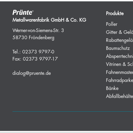
Produkte
Metallwarenfabrik GmbH & Co. KG
Poller
Werner-von-Siemens-Str. 3
Gitter & Gel
58730 Fröndenberg
Rabattengelä
Baumschutz
Tel.:
02373 9797-0
Absperrtechn
Fax:
02373 9797-17
Vitrinen & Sc
Fahnenmaste
dialog@pruente.de
Fahrradparke
Bänke
Abfallbehälte