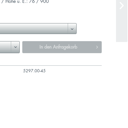
 / Höhe ü. E.: 76 / 900
In den
Anfragekorb
5297.00-45