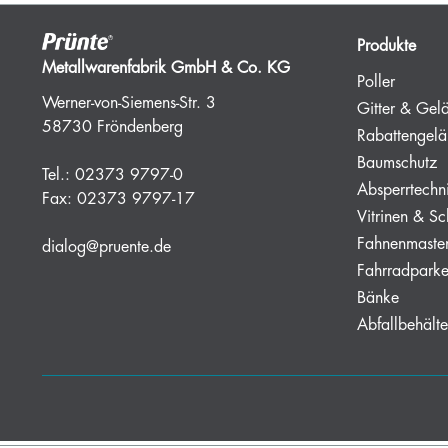
Produkte
Metallwarenfabrik GmbH & Co. KG
Poller
Werner-von-Siemens-Str. 3
Gitter & Gel
58730 Fröndenberg
Rabattengelä
Baumschutz
Tel.:
02373 9797-0
Absperrtechn
Fax:
02373 9797-17
Vitrinen & Sc
Fahnenmaste
dialog@pruente.de
Fahrradparke
Bänke
Abfallbehälte