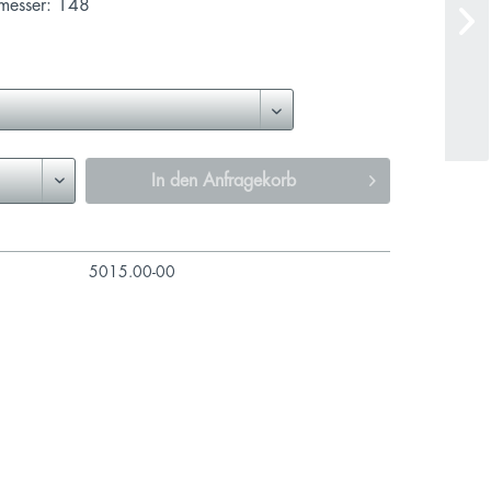
messer: 148
In den
Anfragekorb
5015.00-00