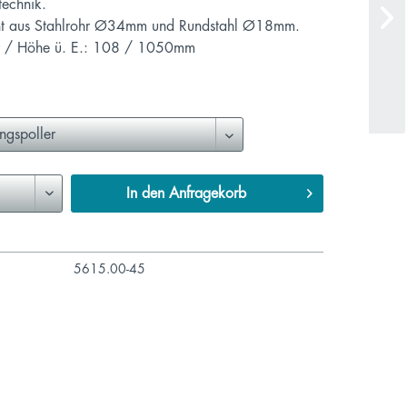
technik.
nt aus Stahlrohr Ø34mm und Rundstahl Ø18mm.
r / Höhe ü. E.: 108 / 1050mm
In den
Anfragekorb
5615.00-45