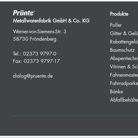
Produkte
Metallwarenfabrik GmbH & Co. KG
Poller
Werner-von-Siemens-Str. 3
Gitter & Gel
58730 Fröndenberg
Rabattengelä
Baumschutz
Tel.:
02373 9797-0
Absperrtechn
Fax:
02373 9797-17
Vitrinen & Sc
Fahnenmaste
dialog@pruente.de
Fahrradparke
Bänke
Abfallbehälte