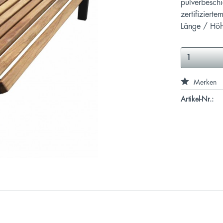
pulverbesch
zertifizier
Länge / Höh
Merken
Artikel-Nr.: