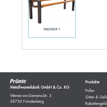
VALENCIA 1
Produkte
Metallwarenfabrik GmbH & Co. KG
Poller
Werner-von-Siemens-Str. 3
Gitter & Gel
58730 Fröndenberg
Rabattengelä