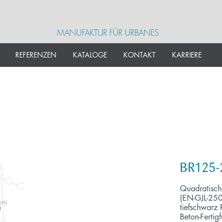
MANUFAKTUR FÜR URBANES
REFERENZEN
KATALOGE
KONTAKT
KARRIERE
BR125
Quadratisch
(EN-GJL-250)
tiefschwarz
Beton-Ferti