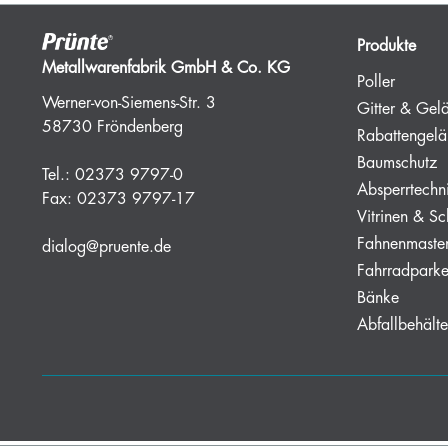
Produkte
Metallwarenfabrik GmbH & Co. KG
Poller
Werner-von-Siemens-Str. 3
Gitter & Gel
58730 Fröndenberg
Rabattengelä
Baumschutz
Tel.:
02373 9797-0
Absperrtechn
Fax:
02373 9797-17
Vitrinen & Sc
Fahnenmaste
dialog@pruente.de
Fahrradparke
Bänke
Abfallbehälte